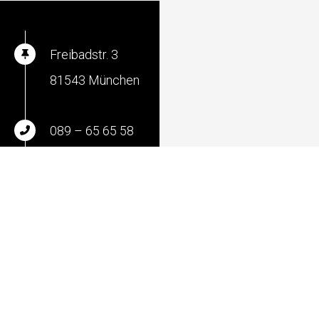
Freibadstr. 3
81543 München
089 –
65 65 58
info@schreinereiwebergmbh.de
IMPRESSUM
DATENSCHUTZ
AGB
© Schreinerei Weber GmbH 2023